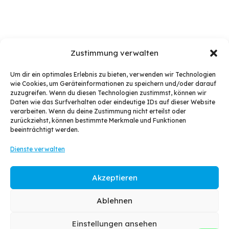
Zustimmung verwalten
Um dir ein optimales Erlebnis zu bieten, verwenden wir Technologien
wie Cookies, um Geräteinformationen zu speichern und/oder darauf
Aliquam massa ex, accumsan eget magna nec,
zuzugreifen. Wenn du diesen Technologien zustimmst, können wir
Daten wie das Surfverhalten oder eindeutige IDs auf dieser Website
aliquam porttitor lacus. Morbi lacinia felis sit amet ex
verarbeiten. Wenn du deine Zustimmung nicht erteilst oder
viverra, id posuere velit molestie. Suspendisse rutrum
zurückziehst, können bestimmte Merkmale und Funktionen
beeinträchtigt werden.
nunc quis commodo condimentum.
Dienste verwalten
Curabitur gravida scelerisque nunc quis semper.
Vivamus eu metus quis quam volutpat viverra ac ut
Akzeptieren
odio. Phasellus volutpat tristique consequat. Nunc
Ablehnen
vitae nisl et magna rhoncus sollicitudin. Vestibulum
posuere augue et nisi ultricies, vel condimentum ante
Einstellungen ansehen