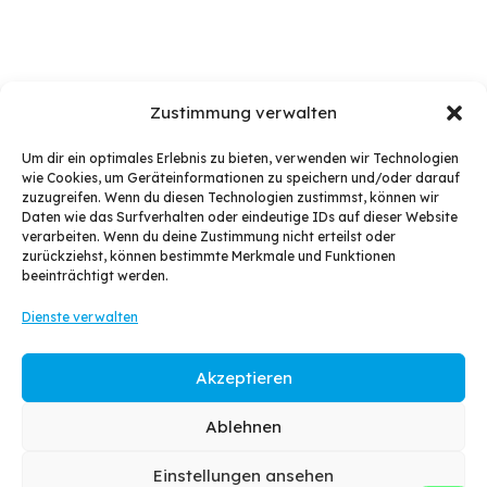
Zustimmung verwalten
Um dir ein optimales Erlebnis zu bieten, verwenden wir Technologien
wie Cookies, um Geräteinformationen zu speichern und/oder darauf
Aliquam massa ex, accumsan eget magna nec,
zuzugreifen. Wenn du diesen Technologien zustimmst, können wir
Daten wie das Surfverhalten oder eindeutige IDs auf dieser Website
aliquam porttitor lacus. Morbi lacinia felis sit amet ex
verarbeiten. Wenn du deine Zustimmung nicht erteilst oder
viverra, id posuere velit molestie. Suspendisse rutrum
zurückziehst, können bestimmte Merkmale und Funktionen
beeinträchtigt werden.
nunc quis commodo condimentum.
Dienste verwalten
Curabitur gravida scelerisque nunc quis semper.
Vivamus eu metus quis quam volutpat viverra ac ut
Akzeptieren
odio. Phasellus volutpat tristique consequat. Nunc
Ablehnen
vitae nisl et magna rhoncus sollicitudin. Vestibulum
posuere augue et nisi ultricies, vel condimentum ante
Einstellungen ansehen