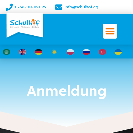
0236-184 891 95
info@schulhof.ag
Anmeldung